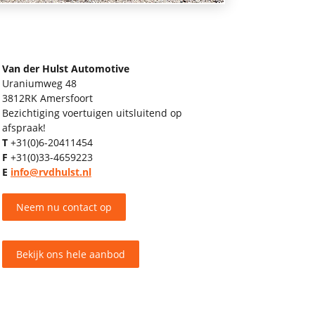
Van der Hulst Automotive
Uraniumweg 48
3812RK Amersfoort
Bezichtiging voertuigen uitsluitend op
afspraak!
T
+31(0)6-20411454
F
+31(0)33-4659223
E
info@rvdhulst.nl
Neem nu contact op
Bekijk ons hele aanbod